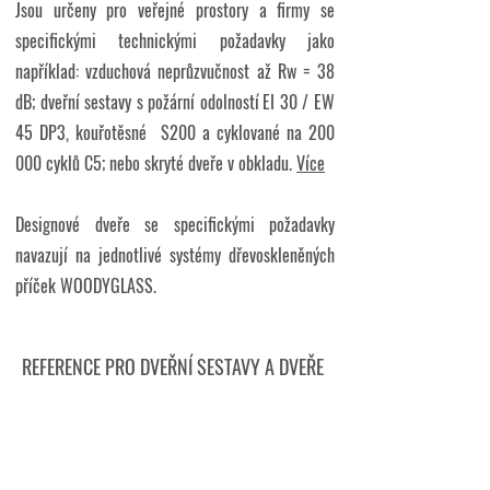
Jsou určeny pro veřejné prostory a firmy se
specifickými technickými požadavky jako
například: vzduchová neprůzvučnost až Rw = 38
dB; dveřní sestavy s požární odolností
​EI 30 / EW
45 DP3, kouřotěsné S200 a cyklované na 200
000 cyklů C5; nebo skryté dveře v obkladu.
Více
Designové dveře se specifickými požadavky
navazují na jednotlivé systémy dřevoskleněných
příček WOODYGLASS.
REFERENCE PRO DVEŘNÍ SESTAVY A DVEŘE
Kloboucká Lesní, Brumov-Bylnice