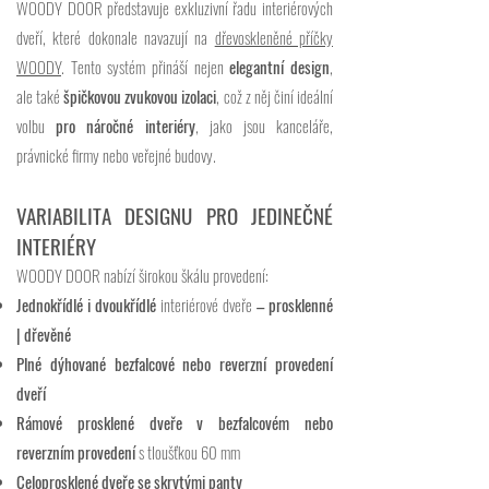
WOODY DOOR představuje exkluzivní řadu interiérových
dveří, které dokonale navazují na
dřevoskleněné příčky
WOODY
. Tento systém přináší nejen
elegantní design
,
ale také
špičkovou zvukovou izolaci
, což z něj činí ideální
volbu
pro náročné interiéry
, jako jsou kanceláře,
právnické firmy nebo veřejné budovy.
VARIABILITA DESIGNU PRO JEDINEČNÉ
INTERIÉRY
WOODY DOOR nabízí širokou škálu provedení:
Jednokřídlé i dvoukřídlé
interiérové dveře
– prosklenné
| dřevěné
Plné dýhované bezfalcové nebo reverzní provedení
dveří
Rámové prosklené dveře v bezfalcovém nebo
reverzním provedení
s tloušťkou 60 mm
Celoprosklené dveře se skrytými panty