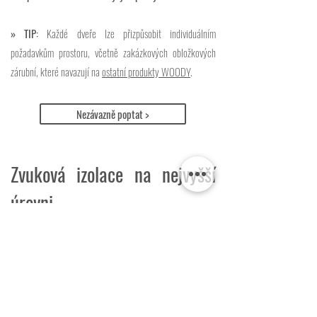
» TIP:
Každé dveře lze přizpůsobit individuálním
požadavkům prostoru, včetně zakázkových obložkových
zárubní, které navazují na
ostatní produkty WOODY
.
Nezávazně poptat >
Zvuková izolace na nejvyšší
úrovni
Dveřní sestavy WOODY DOOR dosahují
laboratorně
ověřené vzduchové neprůzvučnosti až 38 dB
, což
zajišťuje maximální soukromí i v náročných provozech.
Vzduchová neprůzvučnost interiérových dveří je měřena v
akreditované laboratoři. Laboratorní hodnoty