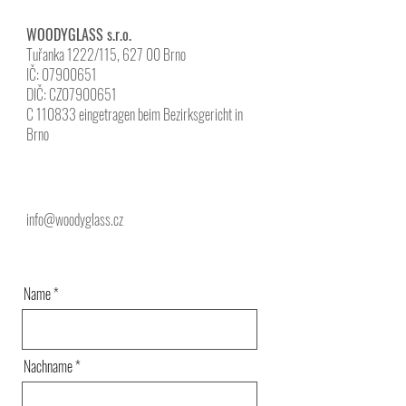
WOODYGLASS s.r.o.
Tuřanka 1222/115, 627 00 Brno
IČ: 07900651
DIČ: CZ07900651
C 110833 eingetragen beim Bezirksgericht in
Brno
info@woodyglass.cz
Name
Nachname