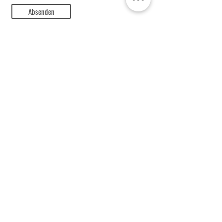
Absenden
Ich stimme den
Datenschutzbestimmungen zu.
Newsletter abonnieren