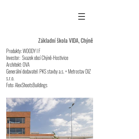
Základní škola VIDA, Chýně
Produkty: WOODY I F
Investor: Svazek obcí Chýně-Hostivice
Architekt: OVA
Generální dodavatel: PKS stavby a.s. + Metrostav DIZ
s.r.o.
Foto: AlexShootsBuildings