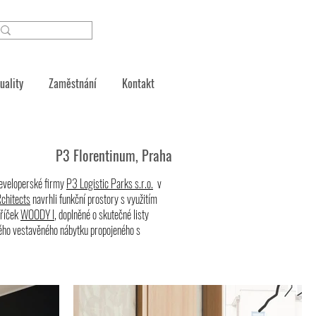
uality
Zaměstnání
Kontakt
P3 Florentinum, Praha
developerské firmy
P3 Logistic Parks s.r.o.
v
chitects
navrhli funkční prostory s využitím
příček
WOODY I
, doplněné o skutečné listy
ho vestavěného nábytku propojeného s