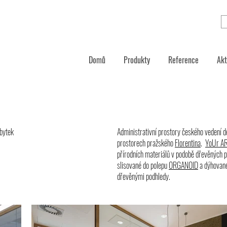
Domů
Produkty
Reference
Akt
ábytek
Administrativní prostory českého vedení 
prostorech pražského
Florentina
.
YoUr AR
přírodních materiálů v podobě dřevěných 
slisované do polepu
ORGANOID
a dýhované
dřevěnými podhledy.